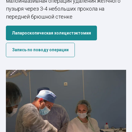
малоинвазивная операция удаления желчного
пузыря через 3-4 небольших прокола на
передней брюшной стенке
Лапароскопическая холецистэктомия
Запись по поводу операции